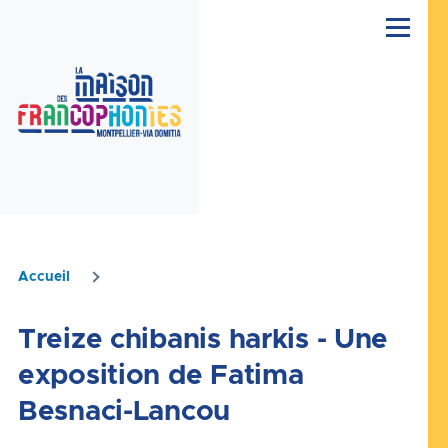
Aller au contenu principal
Menu
Accueil
Fil
d'Ariane
Treize chibanis harkis - Une
exposition de Fatima
Besnaci-Lancou