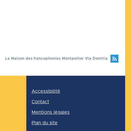
La Maison des francophonies Montpellier Via Domitia
Pied
Accessibilité
de
page
Contact
Mentions légales
Plan du site