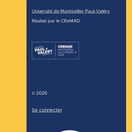
Université de Montpellier Paul-Valéry
Réalisé par le CReMAD
©
2026
Menu
Se connecter
du
compte
de
l'utilisateur