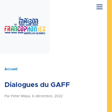
Aller au contenu principal
Menu
Accueil
Fil
d'Ariane
Dialogues du GAFF
Par
Peter Mepa
, 6 décembre, 2022