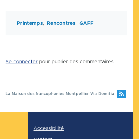
Printemps
Rencontres
GAFF
Se connecter
pour publier des commentaires
La Maison des francophonies Montpellier Via Domitia
Pied
Accessibilité
de
page